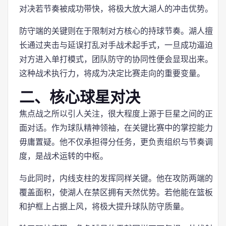
对决若节奏被成功带快，将极大放大湖人的冲击优势。
防守端的关键则在于限制对方核心的持球节奏。湖人擅
长通过夹击与延误打乱对手战术起手式，一旦成功逼迫
对方进入单打模式，团队防守的协同性便会显现出来。
这种战术执行力，将成为决定比赛走向的重要变量。
二、核心球星对决
焦点战之所以引人关注，很大程度上源于巨星之间的正
面对话。作为球队精神领袖，在关键比赛中的掌控能力
毋庸置疑。他不仅承担得分任务，更负责组织与节奏调
度，是战术运转的中枢。
与此同时，内线支柱的发挥同样关键。他在攻防两端的
覆盖面积，使湖人在禁区拥有天然优势。若他能在篮板
和护框上占据上风，将极大提升球队防守质量。