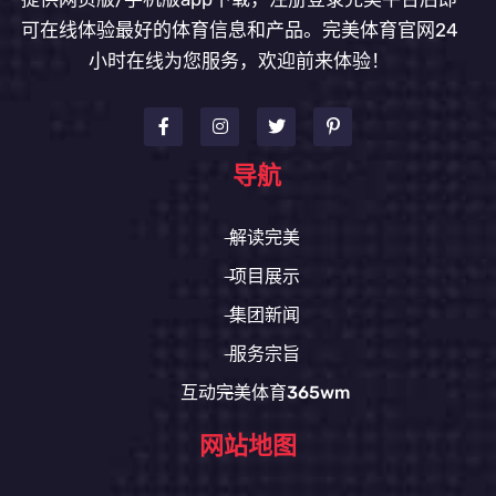
可在线体验最好的体育信息和产品。完美体育官网24
小时在线为您服务，欢迎前来体验！
导航
解读完美
项目展示
集团新闻
服务宗旨
互动完美体育365wm
网站地图