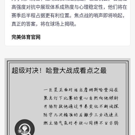
高强度对抗中展现体系成熟度与心理稳定性，他们将在
赛季后半程占据更有利位置。焦点战的哨声即将响起，
真正的答案，将在球场上揭晓。
完美体育官网