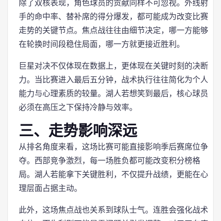
除了双核表现，角色球员的贡献同样不可忽视。外线射
手的命中率、替补席的得分爆发，都可能成为改变比赛
走势的关键节点。焦点战往往由细节决定，哪一方能够
在轮换时间段稳住局面，哪一方就更接近胜利。
巨星对决不仅体现在数据上，更体现在关键时刻的决断
力。当比赛进入最后五分钟，战术执行往往简化为个人
能力与心理素质的较量。湖人若想笑到最后，核心球员
必须在高压之下保持冷静与效率。
三、走势影响深远
从排名角度来看，这场比赛可能直接影响季后赛席位争
夺。西部竞争激烈，每一场胜负都可能改变积分榜格
局。湖人若能拿下关键胜利，不仅提升战绩，更能在心
理层面占据主动。
此外，这场焦点战也关系到球队士气。连胜会强化战术