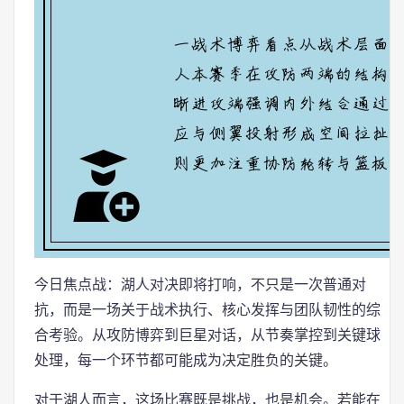
今日焦点战：湖人对决即将打响，不只是一次普通对
抗，而是一场关于战术执行、核心发挥与团队韧性的综
合考验。从攻防博弈到巨星对话，从节奏掌控到关键球
处理，每一个环节都可能成为决定胜负的关键。
对于湖人而言，这场比赛既是挑战，也是机会。若能在