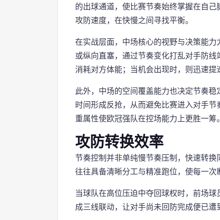
的出球通道，使比赛节奏始终掌握在自己
攻防速度，在快慢之间寻找平衡。
在实战层面，中场核心的视野与决策能力
或纵向直塞，通过节奏变化打乱对手防线
消耗对方体能；当机会出现时，则迅速提
此外，中场的空间覆盖能力也决定节奏稳
时间形成反抢，从而避免比赛进入对手节
重属性使欧冠强队在控场能力上更胜一筹
攻防转换效率
节奏控制并非单纯慢节奏压制，快速转换
往往具备清晰分工与精准跑位，使每一次
当球队在高位压迫中夺回球权时，前场球
成三线联动，让对手尚未回防完成便已遭