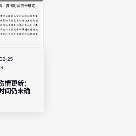
02-25
23
伤情更新：
时间仍未确