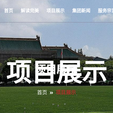
首页
解读完美
项目展示
集团新闻
服务宗
项目展示
首页
项目展示