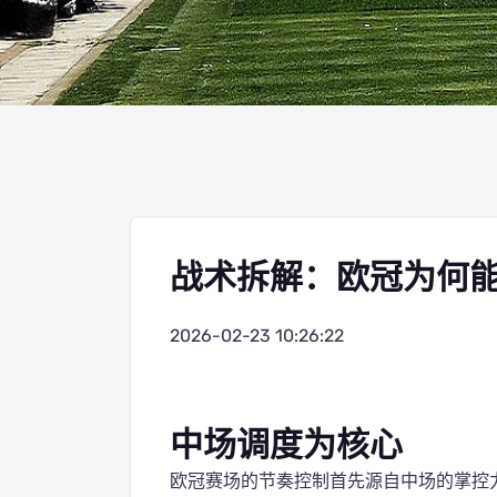
战术拆解：欧冠为何
2026-02-23 10:26:22
中场调度为核心
欧冠赛场的节奏控制首先源自中场的掌控