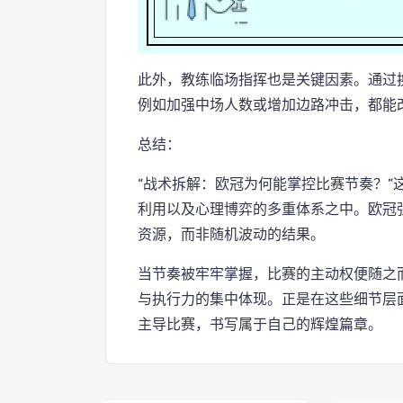
此外，教练临场指挥也是关键因素。通过
例如加强中场人数或增加边路冲击，都能
总结：
“战术拆解：欧冠为何能掌控比赛节奏？”
利用以及心理博弈的多重体系之中。欧冠
资源，而非随机波动的结果。
当节奏被牢牢掌握，比赛的主动权便随之
与执行力的集中体现。正是在这些细节层
主导比赛，书写属于自己的辉煌篇章。