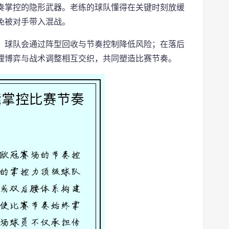
奏掌控的隐形武器。老练的球队懂得在关键时刻放缓
免被对手带入混战。
，球队会通过阵型回收与节奏控制降低风险；在落后
理博弈与战术调整相互交织，共同塑造比赛节奏。