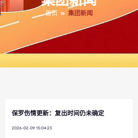
集团新闻
首页
集团新闻
保罗伤情更新：复出时间仍未确定
2026-02-09 15:04:23