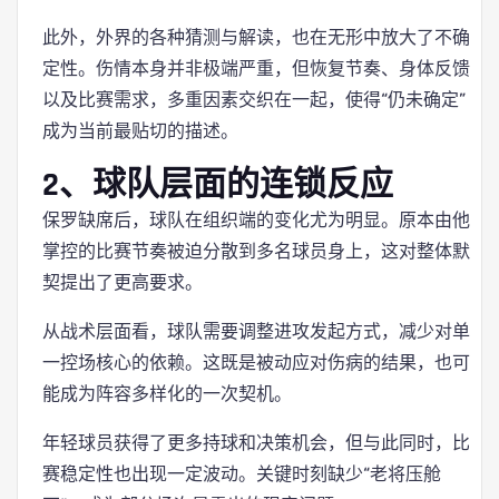
此外，外界的各种猜测与解读，也在无形中放大了不确
定性。伤情本身并非极端严重，但恢复节奏、身体反馈
以及比赛需求，多重因素交织在一起，使得“仍未确定”
成为当前最贴切的描述。
2、球队层面的连锁反应
保罗缺席后，球队在组织端的变化尤为明显。原本由他
掌控的比赛节奏被迫分散到多名球员身上，这对整体默
契提出了更高要求。
从战术层面看，球队需要调整进攻发起方式，减少对单
一控场核心的依赖。这既是被动应对伤病的结果，也可
能成为阵容多样化的一次契机。
年轻球员获得了更多持球和决策机会，但与此同时，比
赛稳定性也出现一定波动。关键时刻缺少“老将压舱