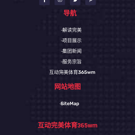
导航
解读完美
项目展示
集团新闻
服务宗旨
互动完美体育365wm
网站地图
SiteMap
互动完美体育365wm