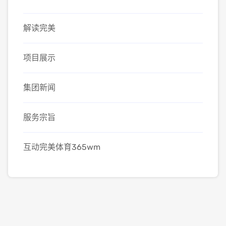
解读完美
项目展示
集团新闻
服务宗旨
互动完美体育365wm