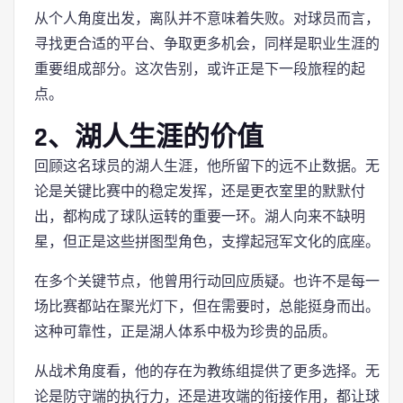
从个人角度出发，离队并不意味着失败。对球员而言，
寻找更合适的平台、争取更多机会，同样是职业生涯的
重要组成部分。这次告别，或许正是下一段旅程的起
点。
2、湖人生涯的价值
回顾这名球员的湖人生涯，他所留下的远不止数据。无
论是关键比赛中的稳定发挥，还是更衣室里的默默付
出，都构成了球队运转的重要一环。湖人向来不缺明
星，但正是这些拼图型角色，支撑起冠军文化的底座。
在多个关键节点，他曾用行动回应质疑。也许不是每一
场比赛都站在聚光灯下，但在需要时，总能挺身而出。
这种可靠性，正是湖人体系中极为珍贵的品质。
从战术角度看，他的存在为教练组提供了更多选择。无
论是防守端的执行力，还是进攻端的衔接作用，都让球