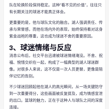
队在轮换阶段保持稳定。这种“看不见的价值”，往往只
有长期关注的球迷才能真正体会。
更重要的是，他与球队文化的融合。湖人强调责任、传
承与荣誉感，而他在场内外的表现，始终保持着对这身
紫金战袍的尊重，这也成为球迷不舍的重要原因。
3、球迷情绪与反应
消息公布后，社交平台迅速被球迷情绪淹没。不舍、祝
福、惋惜交织在一起，构成了一幅典型的湖人球迷群
像。对很多人来说，这不仅是一次人员更替，更像是陪
伴记忆的告别。
不少球迷回顾起他在湖人的高光瞬间，从一场关键防守
到一次重要得分，这些画面被反复提及，成为情感宣泄
的出口。篮球的魅力，正在于这种人与球队之间的深度
连接。