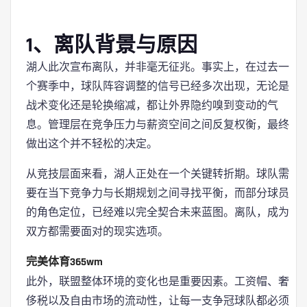
1、离队背景与原因
湖人此次宣布离队，并非毫无征兆。事实上，在过去一
个赛季中，球队阵容调整的信号已经多次出现，无论是
战术变化还是轮换缩减，都让外界隐约嗅到变动的气
息。管理层在竞争压力与薪资空间之间反复权衡，最终
做出这个并不轻松的决定。
从竞技层面来看，湖人正处在一个关键转折期。球队需
要在当下竞争力与长期规划之间寻找平衡，而部分球员
的角色定位，已经难以完全契合未来蓝图。离队，成为
双方都需要面对的现实选项。
完美体育365wm
此外，联盟整体环境的变化也是重要因素。工资帽、奢
侈税以及自由市场的流动性，让每一支争冠球队都必须